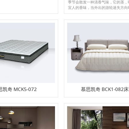
季节会散发一种清香气味，它的茎，
宜人的香味，当外出的游轮迷失方向
水手可以凭借着浓浓的香气寻找到陆
意家永远都是我们爱的港湾
凯奇 MCK5-072
慕思凯奇 BCK1-082