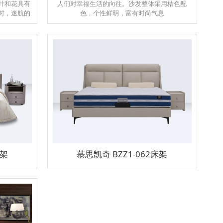
叶和花具有
人们对幸福生活的向往。沙发整体采用桔色配
时，迷航的
色，个性鲜明，富有时尚气息
地位置，寓
。
床架
慕思凯奇 BZZ1-062床架