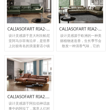
CALIASOFART RIA2-1072
CALIASOFART RIA2-1096
设计灵感源于意大利坎帕尼
设计灵感源于欧洲的一种美
亚阿马尔菲海沿岸，是世界
丽植物迷迭香，生长季节会
上比较有名的浪漫童话小镇
散发一种清香气味，它的
之一，它最特别的地方就是
茎，叶和花具有宜人的香
在悬崖上，而CALIA这款沙
味，当外出的游轮迷失方向
发就是根据它的浪漫风情及
时，迷航的水手可以凭借着
绿化环境设计而成。
浓浓的香气寻找到陆地位
置，寓意家永远都是我们爱
的港湾。
CALIASOFART RIA2.970
设计灵感源于阿拉伯神话故
事中的阿拉丁，寓意人们对